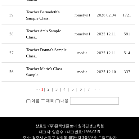
Teacher Bernadeth's
59
romelyn1
2026.02.04
1721
Sample Class..
Teacher Ara's Sample
58
romelyn1
2025.12.11
591
Class..
Teacher Donna's Sample
57
media
2025.12.11
514
Class..
Teacher Marie's Class
56
media
2025.12.10
337
Sample..
«
‹
1
|
2
|
3
|
4
|
5
|
6
|
7
›
»
이름
제목
내용
상호명: (주)클랙앤클로이 원격평생교육원
대표자: 임은수 / 대표번호: 1666-9515
주소: 청주시 서원구 성화동 483번지 3층303호 드림프라자