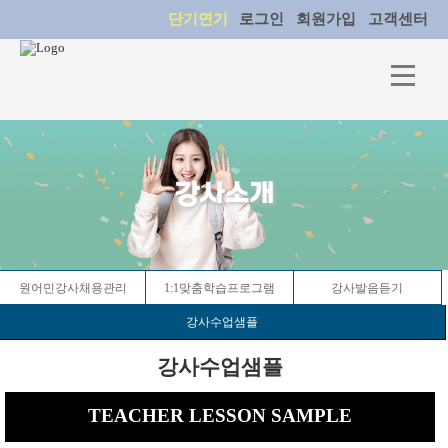
단기연기
로그인
회원가입
고객센터
강사소개
원어민강사채용관리
1:1맞춤학습프로그램
강사발음듣기
강사수업샘플
강사수업샘플
TEACHER LESSON SAMPLE