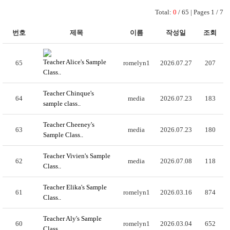
Total:
0
/ 65 | Pages 1 / 7
번호
제목
이름
작성일
조회
Teacher Alice's Sample
65
romelyn1
2026.07.27
207
Class..
Teacher Chinque's
64
media
2026.07.23
183
sample class..
Teacher Cheeney's
63
media
2026.07.23
180
Sample Class..
Teacher Vivien's Sample
62
media
2026.07.08
118
Class..
Teacher Elika's Sample
61
romelyn1
2026.03.16
874
Class..
Teacher Aly's Sample
60
romelyn1
2026.03.04
652
Class..