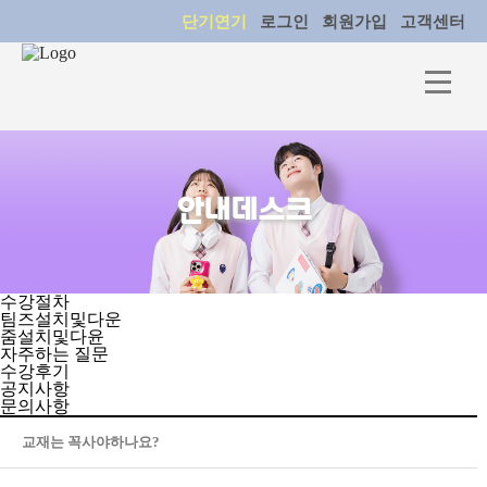
단기연기
로그인
회원가입
고객센터
안내데스크
수강절차
팀즈설치및다운
줌설치및다윤
자주하는 질문
수강후기
공지사항
문의사항
교재는 꼭사야하나요?