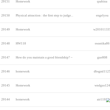
29151
Homework
qsabina
29150
Physical attraction : the first step to judge...
engelyou
29149
Homework
w20101133
29148
HW118
swastika86
29147
How do you maintain a good friendship? ~
gue808
29146
homework
dbsgml112
29145
Homework
wndgus124
29144
homework
air1191