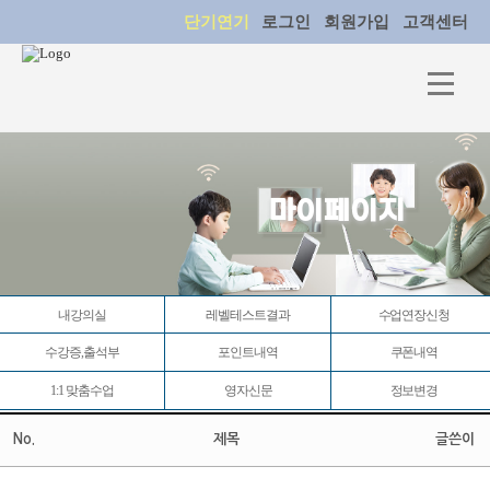
단기연기
로그인
회원가입
고객센터
마이페이지
내강의실
레벨테스트결과
수업연장신청
수강증,출석부
포인트내역
쿠폰내역
1:1 맞춤수업
영자신문
정보변경
No.
제목
글쓴이