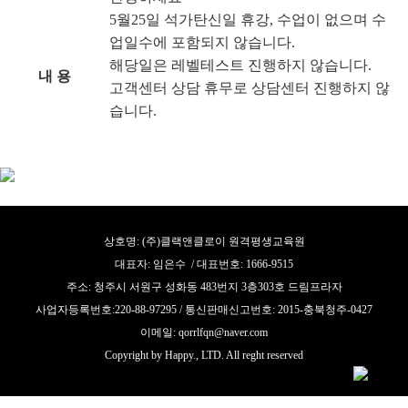
5월25일 석가탄신일 휴강, 수업이 없으며 수
업일수에 포함되지 않습니다.
해당일은 레벨테스트 진행하지 않습니다.
내 용
고객센터 상담 휴무로 상담센터 진행하지 않
습니다.
상호명: (주)클랙앤클로이 원격평생교육원
대표자: 임은수 / 대표번호: 1666-9515
주소: 청주시 서원구 성화동 483번지 3층303호 드림프라자
사업자등록번호:220-88-97295 / 통신판매신고번호: 2015-충북청주-0427
이메일: qorrlfqn@naver.com
Copyright by Happy., LTD. All reght reserved