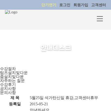
단기연기
로그인
회원가입
고객센터
안내데스크
수강절차
팀즈설치및다운
줌설치및다윤
자주하는 질문
수강후기
공지사항
문의사항
제 목
5월25일 석가탄신일 휴강,고객센터휴무
등록일
2015-05-21
안녕하세요